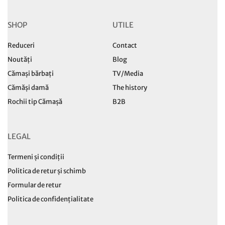
SHOP
UTILE
Reduceri
Contact
Noutăți
Blog
Cămași bărbați
TV/Media
Cămăși damă
The history
Rochii tip Cămașă
B2B
LEGAL
Termeni și condiții
Politica de retur și schimb
Formular de retur
Politica de confidențialitate