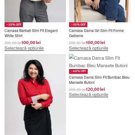
-50% OFF
-50% OFF
Camasa Barbati Slim Fit Elegant
Camasa Dama Gri Slim Fit Forme
White Shirt
Galbene
200,00
lei
200,00
lei
100,00
lei
100,00
lei
Selectează opțiunile
Selectează opțiunile
-40% OFF
Camasa Dama Slim Fit Bumbac Bleu
Mansete Butoni
200,00
lei
120,00
lei
Selectează opțiunile