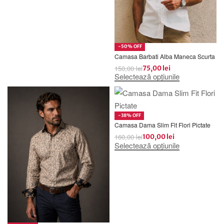
-50% OFF
Camasa Barbati Alba Maneca Scurta
150,00
lei
75,00
lei
Selectează opțiunile
-38% OFF
Camasa Dama Slim Fit Flori Pictate
160,00
lei
100,00
lei
Selectează opțiunile