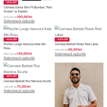
-50% OFF
Camasa Dama Slim Fit Bumbac “Red
Xmass” cu Elastan
200,00
lei
100,00
lei
Selectează opțiunile
-46% OFF
-40% OFF
Rochie Lunga Vascoza Kate Alb-
Camasa Barbati Rosie Red Label
Rosu
160,00
lei
96,00
lei
Selectează opțiunile
280,00
lei
150,00
lei
Selectează opțiunile
-50% OFF
Camasa Barbati Roz Maneca Scurta
150,00
lei
75,00
lei
Selectează opțiunile