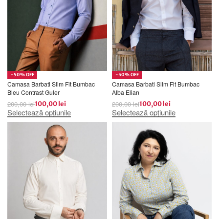
-50% OFF
-50% OFF
Camasa Barbati Slim Fit Bumbac
Camasa Barbati Slim Fit Bumbac
Bleu Contrast Guler
Alba Elian
200,00
lei
200,00
lei
100,00
lei
100,00
lei
Selectează opțiunile
Selectează opțiunile