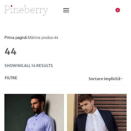
0
Prima pagină
›
Mărime produs
›
44
44
SHOWING ALL 14 RESULTS
FILTRE
Sortare implicită