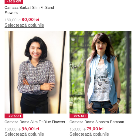
-50% OFF
Camasa Barbati Slim Fit Sand
Flowers
160,00
lei
80,00
lei
Selectează opțiunile
-40% OFF
-50% OFF
Camasa Dama Slim Fit Blue Flowers
Camasa Dama Albastra Ramona
160,00
lei
150,00
lei
96,00
lei
75,00
lei
Selectează opțiunile
Selectează opțiunile