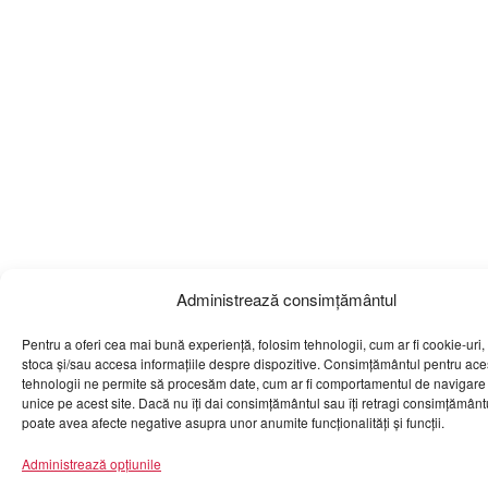
Administrează consimțământul
Pentru a oferi cea mai bună experiență, folosim tehnologii, cum ar fi cookie-uri,
stoca și/sau accesa informațiile despre dispozitive. Consimțământul pentru ace
tehnologii ne permite să procesăm date, cum ar fi comportamentul de navigare 
unice pe acest site. Dacă nu îți dai consimțământul sau îți retragi consimțământ
poate avea afecte negative asupra unor anumite funcționalități și funcții.
Administrează opțiunile