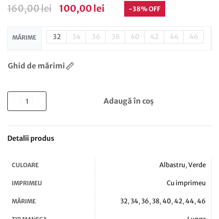
160,00
lei
100,00
lei
-38% OFF
32
34
36
38
40
42
44
46
MĂRIME
Ghid de mărimi
Adaugă în coș
Detalii produs
Albastru
,
Verde
CULOARE
Cu imprimeu
IMPRIMEU
32
,
34
,
36
,
38
,
40
,
42
,
44
,
46
MĂRIME