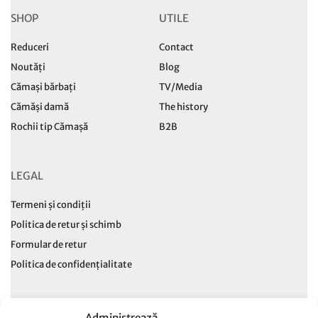
SHOP
UTILE
Reduceri
Contact
Noutăți
Blog
Cămași bărbați
TV/Media
Cămăși damă
The history
Rochii tip Cămașă
B2B
LEGAL
Termeni și condiții
Politica de retur și schimb
Formular de retur
Politica de confidențialitate
Administrează