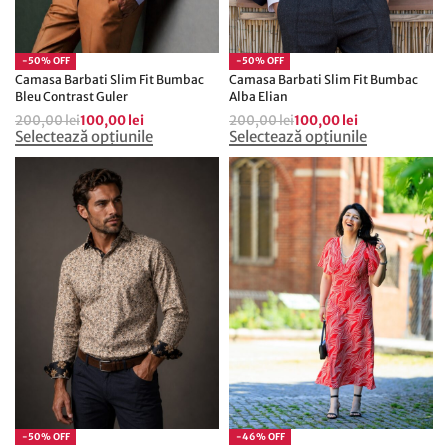
-50% OFF
-50% OFF
Camasa Barbati Slim Fit Bumbac
Camasa Barbati Slim Fit Bumbac
Bleu Contrast Guler
Alba Elian
200,00
lei
100,00
lei
200,00
lei
100,00
lei
Selectează opțiunile
Selectează opțiunile
-50% OFF
-46% OFF