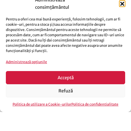
consimțământul
Pentru a oferi cea mai bună experiență, folosim tehnologii, cum ar fi
cookie-uri, pentru a stoca și/sau accesa informațiile despre
dispozitive. Consimțământul pentru aceste tehnologii ne permite să
procesăm date, cum ar fi comportamentul de navigare sau ID-uri unice
pe acest site. Dacă nu îți dai consimțământul sau îți retragi
consimțământul dat poate avea afecte negative asupra unor anumite
funcționalități și funcții.
© Copyright 2026 Pineberry.
Administrează opțiunile
Powered by
ArisPixel
Acceptă
Refuză
SELECTAȚI OPȚIUNILE
De la
100,00
lei
Politica de utilizare a Cookie-urilor
Politica de confidentialitate